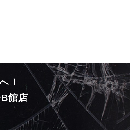
へ！
B館店
）