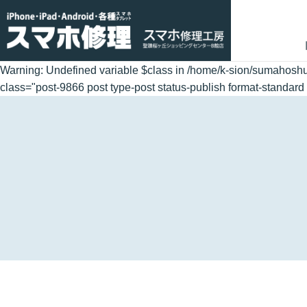
Warning
: Undefined variable $class in
/home/k-sion/sumahoshu
class="post-9866 post type-post status-publish format-standard 