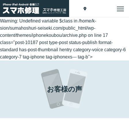
Warning
: Undefined variable $class in
/home/k-
sion/sumahoshuri-seiseki.com/public_html/wp-
content/themes/iphonekoubou/archive.php
on line
17
class="post-10187 post type-post status-publish format-
standard has-post-thumbnail hentry category-voice category-6
category-7 tag-iphone tag-iphonexs--- tag-b">
お客様の声