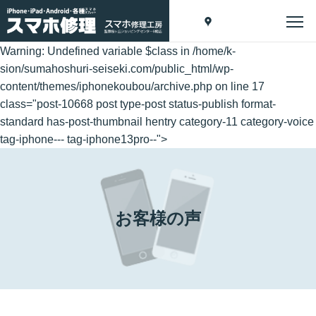
Warning
: Undefined variable $class in
/home/k-
sion/sumahoshuri-seiseki.com/public_html/wp-
content/themes/iphonekoubou/archive.php
on line
17
class="post-10668 post type-post status-publish format-
standard has-post-thumbnail hentry category-11 category-voice
tag-iphone--- tag-iphone13pro--">
お客様の声