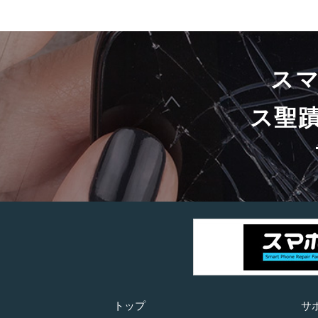
ス
ス聖
トップ
サ