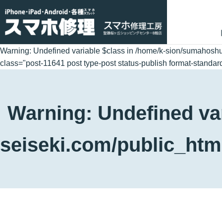
Warning
: Undefined variable $class in
/home/k-sion/sumahoshu
class="post-11641 post type-post status-publish format-standa
Warning
: Undefined va
seiseki.com/public_htm