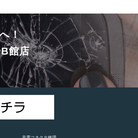
へ！
B館店
）
充電コネクタ修理