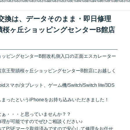
3%83%e3%83%86%e3%83%aa%e3%83%bc%e4%ba%a4%e6%8f%9b%e3%
リー交換は、データそのまま・即日修理
蹟桜ヶ丘ショッピングセンターB館店
ョッピングセンターB館改札側入口の正面エスカレーター
房京王聖蹟桜ヶ丘ショッピングセンターB館店にお越しく
ndroidスマホ/タブレット、ゲーム機/Switch/Switch lite/3DS
まったというiPhoneをお持ち込みいただきました！
なぁ・・・と思っていませんか？？
修理が可能ですのでぜひご相談ください♪
てPSEマーク取得済みですので安心して修理をお任せ