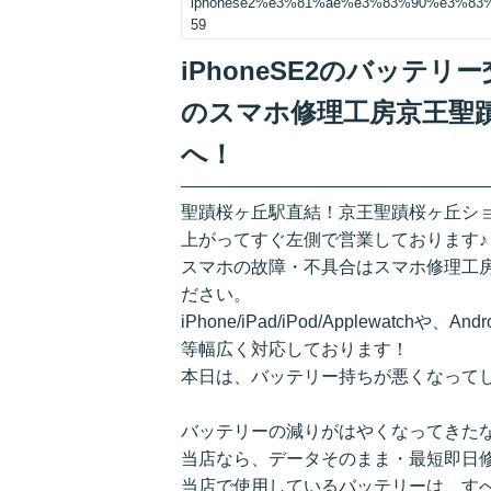
iphonese2%e3%81%ae%e3%83%90%e3%8
59
iPhoneSE2のバッテ
のスマホ修理工房京王聖
へ！
聖蹟桜ヶ丘駅直結！京王聖蹟桜ヶ丘シ
上がってすぐ左側で営業しております♪
スマホの故障・不具合はスマホ修理工
ださい。
iPhone/iPad/iPod/Applewatchや、A
等幅広く対応しております！
本日は、バッテリー持ちが悪くなってし
バッテリーの減りがはやくなってきた
当店なら、データそのまま・最短即日
当店で使用しているバッテリーは、すべ