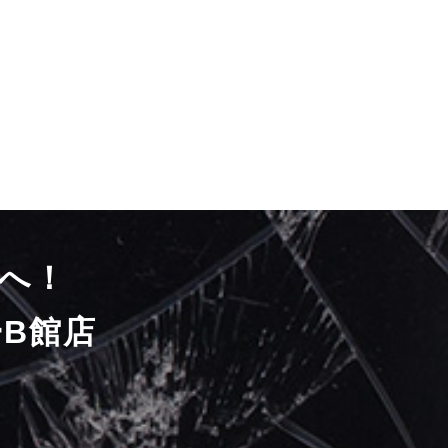
へ！
B館店
）