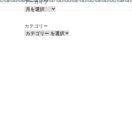
81%af%e3%80%81%e3%83%87%e3%83%bc%e3%82%bf%e3%81%9d%e
アーカイブ
カテゴリー