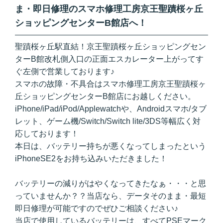
ま・即日修理のスマホ修理工房京王聖蹟桜ヶ丘
ショッピングセンターB館店へ！
聖蹟桜ヶ丘駅直結！京王聖蹟桜ヶ丘ショッピングセン
ターB館改札側入口の正面エスカレーター上がってす
ぐ左側で営業しております♪
スマホの故障・不具合はスマホ修理工房京王聖蹟桜ヶ
丘ショッピングセンターB館店にお越しください。
iPhone/iPad/iPod/Applewatchや、Androidスマホ/タブ
レット、ゲーム機/Switch/Switch lite/3DS等幅広く対
応しております！
本日は、バッテリー持ちが悪くなってしまったという
iPhoneSE2をお持ち込みいただきました！
バッテリーの減りがはやくなってきたなぁ・・・と思
っていませんか？？当店なら、データそのまま・最短
即日修理が可能ですのでぜひご相談ください♪
当店で使用しているバッテリーは、すべてPSEマーク