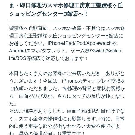
ま・即日修理のスマホ修理工房京王聖蹟桜ヶ丘
ショッピングセンターB館店へ！
聖蹟桜ヶ丘駅直結！スマホの故障・不具合はスマホ修
理工房京王聖蹟桜ヶ丘ショッピングセンターB館店に
お越しください。iPhone/iPad/iPod/Applewatchや、
Androidスマホ/タブレット、ゲーム機/Switch/Switch
lite/3DS等幅広く対応しております！
本日もたくさんのお客様にご来店いただき、ありがと
うございます！今回は、iPhoneのディスプレイ交換を
ご依頼いただきました。
修理の背景と症状お客様か
ら「画面がひび割れ、さらにタッチの反応が鈍くなっ
た」
とのご相談がありました。画面割れは見た目だけでな
く、スマホ全体の操作性にも影響します。特に、日常
的に使う重要な部分が損なわれると大変不便ですよ
ね。早めの修理が何より重要です！