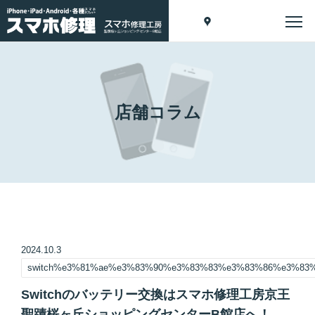
店舗コラム
2024.10.3
switch%e3%81%ae%e3%83%90%e3%83%83%e3%83%86%e3%83
Switchのバッテリー交換はスマホ修理工房京王
聖蹟桜ヶ丘ショッピングセンターB館店へ！