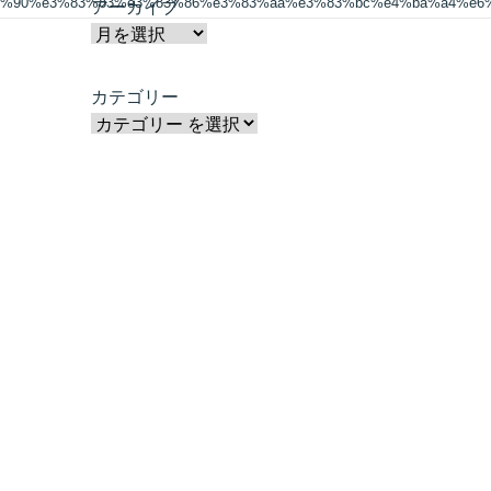
83%90%e3%83%83%e3%83%86%e3%83%aa%e3%83%bc%e4%ba%a4%e6
アーカイブ
カテゴリー