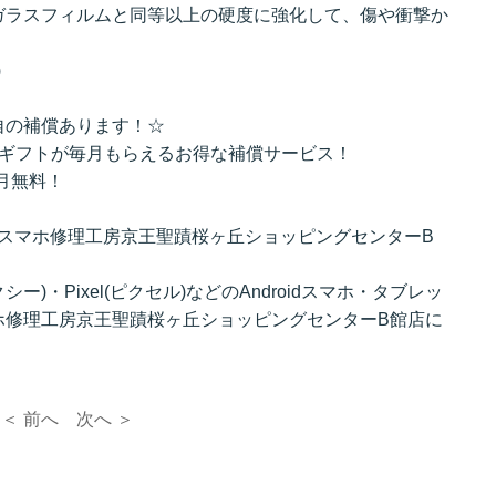
ガラスフィルムと同等以上の硬度に強化して、傷や衝撃か
)
自の補償あります！☆
のギフトが毎月もらえるお得な補償サービス！
初月無料！
理はスマホ修理工房京王聖蹟桜ヶ丘ショッピングセンターB
ラクシー)・Pixel(ピクセル)などのAndroidスマホ・タブレッ
ホ修理工房京王聖蹟桜ヶ丘ショッピングセンターB館店に
＜ 前へ
次へ ＞