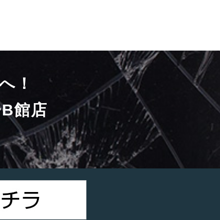
へ！
B館店
）