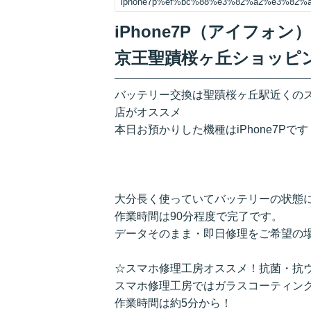
iphone7p%ef%bc%88%e3%82%a2%e3%82
iPhone7P（アイフ
京王聖蹟桜ヶ丘ショッピ
バッテリー交換は聖蹟桜ヶ丘駅近くの
店がオススメ
本日お預かりした機種はiPhone7Pです
大分長く使っていてバッテリーの状態
作業時間は90分程度で完了です。
データそのまま・即日修理をご希望の
☆スマホ修理工房オススメ！抗菌・抗
スマホ修理工房ではガラスコーティン
作業時間は約5分から！