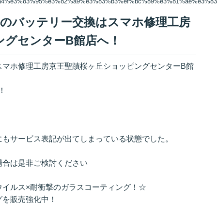
%a4%e3%83%95%e3%82%a9%e3%83%b3%ef%bc%89%e3%81%ae%e3%
ォン）のバッテリー交換はスマホ修理工房
ングセンターB館店へ！
スマホ修理工房京王聖蹟桜ヶ丘ショッピングセンターB館
！
にもサービス表記が出てしまっている状態でした。
場合は是非ご検討ください
ウイルス×耐衝撃のガラスコーティング！☆
グを販売強化中！