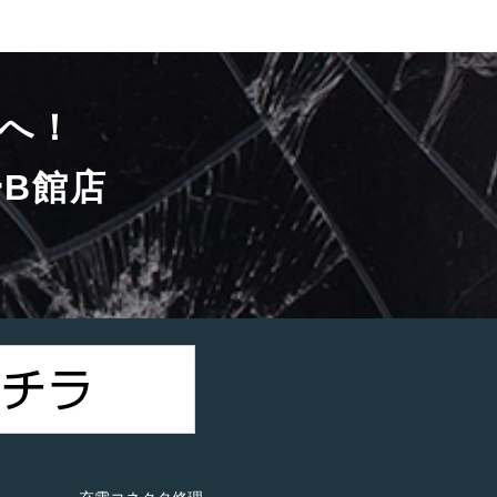
へ！
B館店
）