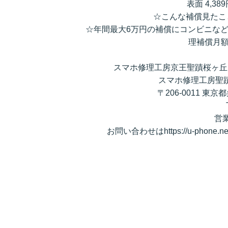
表面 4,38
☆こんな補償見たこ
☆年間最大6万円の補償にコンビニな
理補償月額
スマホ修理工房京王聖蹟桜ヶ丘
スマホ修理工房聖
〒206-0011 東京
営業
お問い合わせはhttps://u-phone.net/s