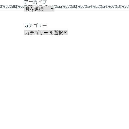
アーカイブ
3%83%83%e3%83%86%e3%83%aa%e3%83%bc%e4%ba%a4%e6%8f%9b
カテゴリー