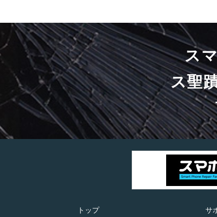
ス
ス聖
トップ
サ