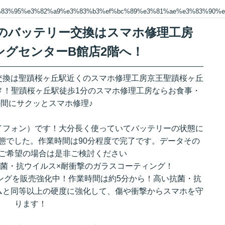
%83%95%e3%82%a9%e3%83%b3%ef%bc%89%e3%81%ae%e3%83%90%e
ン）のバッテリー交換はスマホ修理工房
ングセンターB館店2階へ！
リー交換は聖蹟桜ヶ丘駅近くのスマホ修理工房京王聖蹟桜ヶ丘
メ！聖蹟桜ヶ丘駅徒歩1分のスマホ修理工房ならお食事・
間にサクッとスマホ修理♪
（アイフォン）です！大分長く使っていてバッテリーの状態に
態でした。作業時間は90分程度で完了です。データその
ご希望の場合は是非ご検討ください
菌・抗ウイルス×耐衝撃のガラスコーティング！
ングを販売強化中！作業時間は約5分から！高い抗菌・抗
ムと同等以上の硬度に強化して、傷や衝撃からスマホを守
ります！