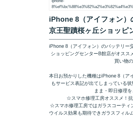
iphone-
8%ef%bc%88%e3%82%a2%e3%82%a4%e3
iPhone 8（アイフォ
京王聖蹟桜ヶ丘ショッピ
iPhone 8（アイフォン）のバッテ
ショッピングセンターB館店がオスス
買い物の
本日お預かりした機種はiPhone 8
もサービス表記が出てしまっている状
まま・即日修理を
☆スマホ修理工房オススメ！抗
☆スマホ修理工房ではガラスコーティ
ウイルス効果も期待できガラスフィル