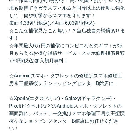
中！作業時間は約5分から！高い抗菌・抗ウイルス効
果も期待できガラスフィルムと同等以上の硬度に強化
して、傷や衝撃からスマホを守ります！
表面 4,389円(税込)／両面 6,039円(税込)
☆こんな補償見たこと無い！？当店独自の補償ありま
す！
☆年間最大6万円の補償にコンビニなどのギフトが毎
月もらえるお得な補償サービス！スマホ修理補償月額
770円(税込)加入初月無料！
☆Androidスマホ・タブレットの修理はスマホ修理工
房京王聖蹟桜ヶ丘ショッピングセンターB館店に！
☆Xperia(エクスペリア)・Galaxy(ギャラクシー)・
Pixel(ピクセル)などのAndroidスマホ・タブレットの
画面割れ、バッテリー交換はスマホ修理工房京王聖蹟
桜ヶ丘ショッピングセンターB館店にお任せくださ
い！