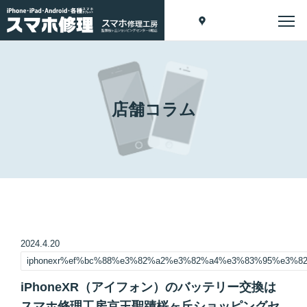
店舗コラム
2024.4.20
iphonexr%ef%bc%88%e3%82%a2%e3%82%a4%e3%83%95%e3%
iPhoneXR（アイフォン）のバッテリー交換は
スマホ修理工房京王聖蹟桜ヶ丘ショッピングセ