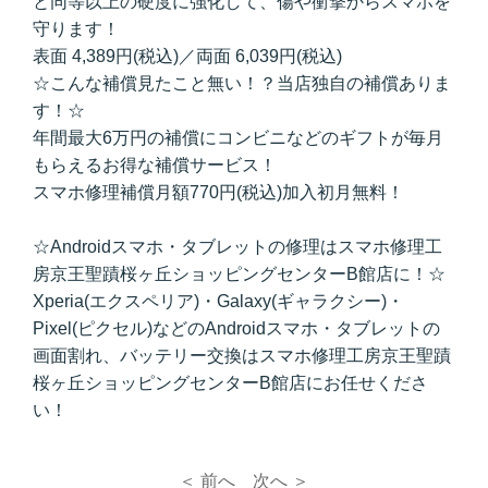
と同等以上の硬度に強化して、傷や衝撃からスマホを
守ります！
表面 4,389円(税込)／両面 6,039円(税込)
☆こんな補償見たこと無い！？当店独自の補償ありま
す！☆
年間最大6万円の補償にコンビニなどのギフトが毎月
もらえるお得な補償サービス！
スマホ修理補償月額770円(税込)加入初月無料！
☆Androidスマホ・タブレットの修理はスマホ修理工
房京王聖蹟桜ヶ丘ショッピングセンターB館店に！☆
Xperia(エクスペリア)・Galaxy(ギャラクシー)・
Pixel(ピクセル)などのAndroidスマホ・タブレットの
画面割れ、バッテリー交換はスマホ修理工房京王聖蹟
桜ヶ丘ショッピングセンターB館店にお任せくださ
い！
＜ 前へ
次へ ＞