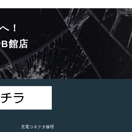
へ！
B館店
）
充電コネクタ修理