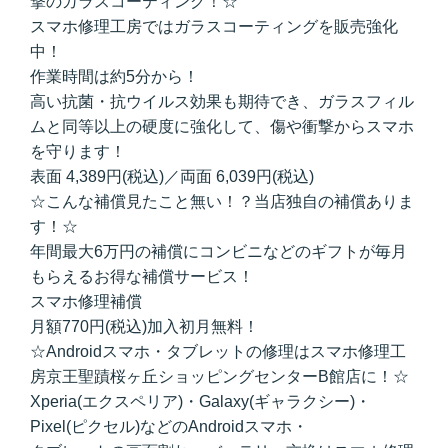
撃のガラスコーティング！☆
スマホ修理工房ではガラスコーティングを販売強化
中！
作業時間は約5分から！
高い抗菌・抗ウイルス効果も期待でき、ガラスフィル
ムと同等以上の硬度に強化して、傷や衝撃からスマホ
を守ります！
表面 4,389円(税込)／両面 6,039円(税込)
☆こんな補償見たこと無い！？当店独自の補償ありま
す！☆
年間最大6万円の補償にコンビニなどのギフトが毎月
もらえるお得な補償サービス！
スマホ修理補償
月額770円(税込)加入初月無料！
☆Androidスマホ・タブレットの修理はスマホ修理工
房京王聖蹟桜ヶ丘ショッピングセンターB館店に！☆
Xperia(エクスペリア)・Galaxy(ギャラクシー)・
Pixel(ピクセル)などのAndroidスマホ・