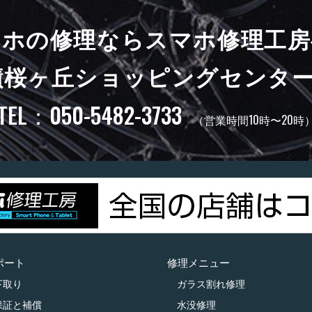
マホの修理ならスマホ修理工房
蹟桜ヶ丘ショッピングセンター
TEL：050-5482-3733
（営業時間10時〜20時
ポート
修理メニュー
下取り
ガラス割れ修理
保証と補償
水没修理