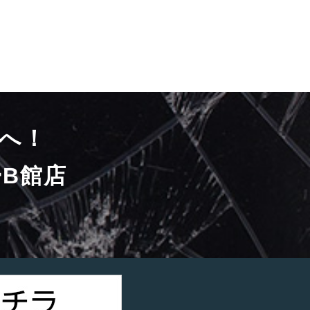
へ！
B館店
）