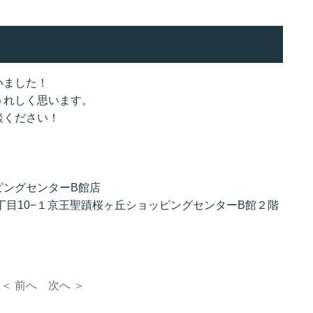
いました！
うれしく思います。
談ください！
ピングセンターB館店
戸１丁目10−１京王聖蹟桜ヶ丘ショッピングセンターB館２階
＜ 前へ
次へ ＞