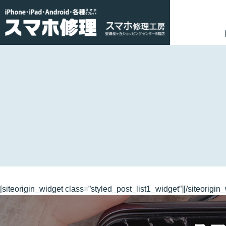
[siteorigin_widget class=”styled_post_list1_widget”]
[/siteorigin