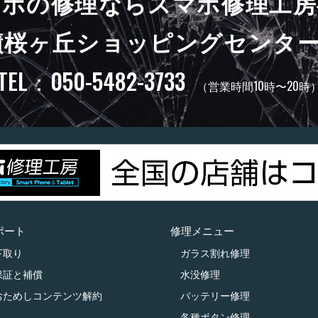
マホの修理ならスマホ修理工房
蹟桜ヶ丘ショッピングセンター
TEL：050-5482-3733
（営業時間10時〜20時
ポート
修理メニュー
下取り
ガラス割れ修理
保証と補償
水没修理
おためしコンテンツ解約
バッテリー修理
各種ボタン修理